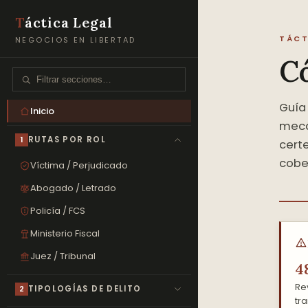
T
áctica Legal
TÁCT
NEGOCIOS EN LIBERTAD
Có
Guía 
Inicio
mecá
1
RUTAS POR ROL
cert
cobe
Víctima / Perjudicado
Abogado / Letrado
Policía / FCS
Ministerio Fiscal
Juez / Tribunal
4
Re
2
TIPOLOGÍAS DE DELITO
tra