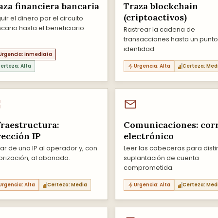
aza financiera bancaria
Traza blockchain
(criptoactivos)
uir el dinero por el circuito
cario hasta el beneficiario.
Rastrear la cadena de
transacciones hasta un punt
identidad.
Urgencia: Inmediata
erteza: Alta
Urgencia: Alta
Certeza: Med
fraestructura:
Comunicaciones: cor
rección IP
electrónico
ar de una IP al operador y, con
Leer las cabeceras para disti
orización, al abonado.
suplantación de cuenta
comprometida.
Urgencia: Alta
Certeza: Media
Urgencia: Alta
Certeza: Med