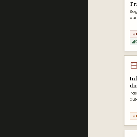
Tr
Seg
ban
C
In
di
Pas
aut