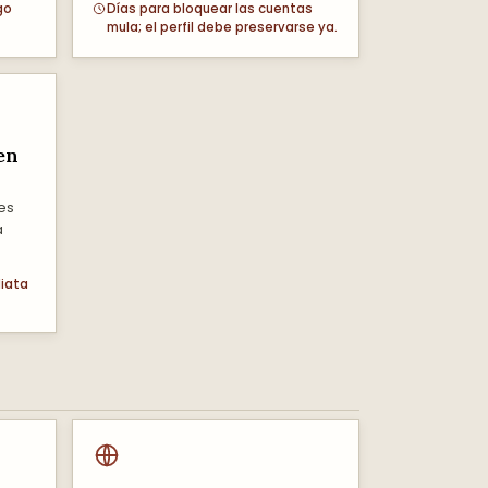
go
Días para bloquear las cuentas
mula; el perfil debe preservarse ya.
en
es
a
diata