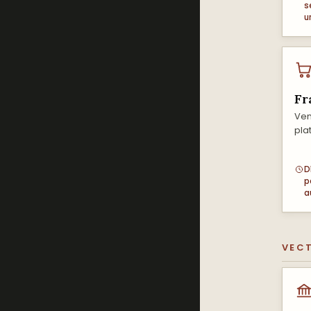
s
u
Fr
Ven
pla
D
p
a
VECT