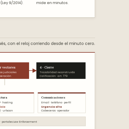
(Ley 9/2014).
mide en minutos.
és, con el reloj corriendo desde el minuto cero.
ar vectores
4 · Cierre
tos judiciales
Trazabilidad reconstruida
peración
Calificación · art. 779
ctura
Comunicaciones
 · hosting
Email · teléfono · perfil
icio
Urgencia alta
E · urlscan
Cabeceras · operador
st · portales Law Enforcement