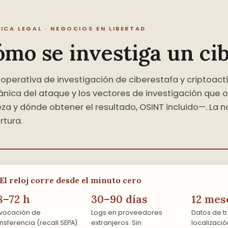
ICA LEGAL · NEGOCIOS EN LIBERTAD
mo se investiga un cib
operativa de investigación de ciberestafa y criptoact
nica del ataque y los vectores de investigación que o
eza y dónde obtener el resultado, OSINT incluido—. L
rtura.
El reloj corre desde el minuto cero
8–72 h
30–90 días
12 mes
vocación de
Logs en proveedores
Datos de tr
nsferencia (recall SEPA).
extranjeros. Sin
localizaci