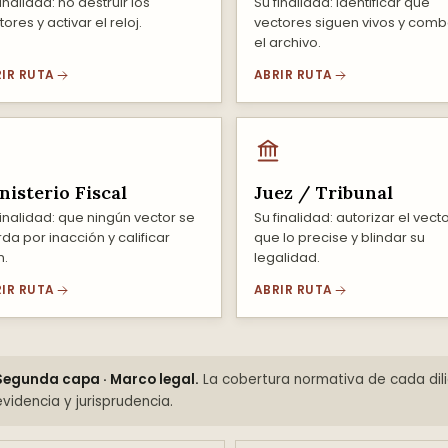
inalidad: no destruir los
Su finalidad: identificar qué
ores y activar el reloj.
vectores siguen vivos y comba
el archivo.
IR RUTA
ABRIR RUTA
nisterio Fiscal
Juez / Tribunal
finalidad: que ningún vector se
Su finalidad: autorizar el vect
rda por inacción y calificar
que lo precise y blindar su
n.
legalidad.
IR RUTA
ABRIR RUTA
Segunda capa · Marco legal.
La cobertura normativa de cada dili
evidencia y jurisprudencia.