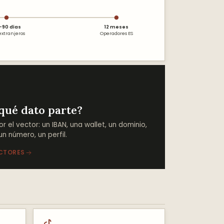
–90 días
12 meses
extranjeros
Operadores ES
qué dato parte?
or el vector: un IBAN, una wallet, un dominio,
 un número, un perfil.
CTORES