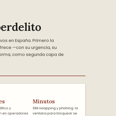
erdelito
ivos en España. Primero la
frece —con su urgencia, su
a norma, como segunda capa de
es
Minutos
áfico y
SIM swapping y phishing: la
ón en operadores
ventana para bloquear se