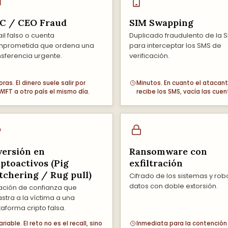
C / CEO Fraud
SIM Swapping
il falso o cuenta
Duplicado fraudulento de la S
prometida que ordena una
para interceptar los SMS de
nsferencia urgente.
verificación.
oras. El dinero suele salir por
Minutos. En cuanto el atacan
WIFT a otro país el mismo día.
recibe los SMS, vacía las cuen
versión en
Ransomware con
iptoactivos (Pig
exfiltración
tchering / Rug pull)
Cifrado de los sistemas y rob
datos con doble extorsión.
ación de confianza que
astra a la víctima a una
taforma cripto falsa.
ariable. El reto no es el recall, sino
Inmediata para la contención