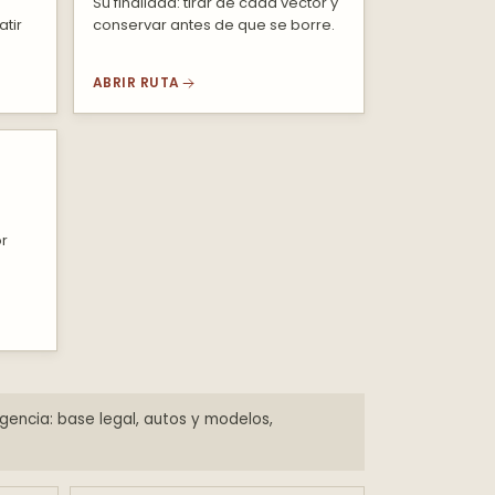
Su finalidad: tirar de cada vector y
tir
conservar antes de que se borre.
ABRIR RUTA
or
gencia: base legal, autos y modelos,