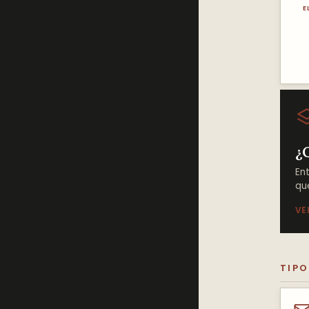
E
¿
En
qu
VE
TIPO