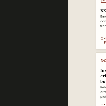
BE
Ema
com
tra
H
S
In
cr
bu
Rel
arr
pla
V