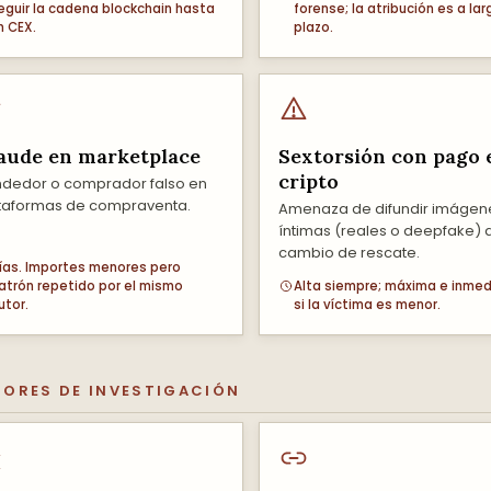
eguir la cadena blockchain hasta
forense; la atribución es a lar
n CEX.
plazo.
aude en marketplace
Sextorsión con pago 
cripto
dedor o comprador falso en
taformas de compraventa.
Amenaza de difundir imágen
íntimas (reales o deepfake) 
cambio de rescate.
ías. Importes menores pero
atrón repetido por el mismo
Alta siempre; máxima e inme
utor.
si la víctima es menor.
ORES DE INVESTIGACIÓN