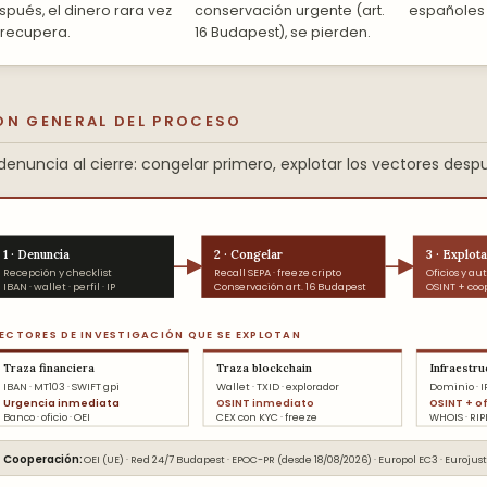
spués, el dinero rara vez
conservación urgente (art.
españoles 
 recupera.
16 Budapest), se pierden.
ÓN GENERAL DEL PROCESO
denuncia al cierre: congelar primero, explotar los vectores despu
1 · Denuncia
2 · Congelar
3 · Explot
Recepción y checklist
Recall SEPA · freeze cripto
Oficios y au
IBAN · wallet · perfil · IP
Conservación art. 16 Budapest
OSINT + coo
ECTORES DE INVESTIGACIÓN QUE SE EXPLOTAN
Traza financiera
Traza blockchain
Infraestru
IBAN · MT103 · SWIFT gpi
Wallet · TXID · explorador
Dominio · IP
Urgencia inmediata
OSINT inmediato
OSINT + of
Banco · oficio · OEI
CEX con KYC · freeze
WHOIS · RIP
Cooperación:
OEI (UE) · Red 24/7 Budapest · EPOC-PR (desde 18/08/2026) · Europol EC3 · Euroju