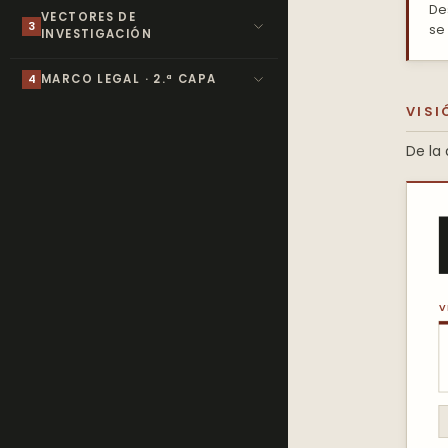
De
VECTORES DE
3
se
INVESTIGACIÓN
4
MARCO LEGAL · 2.ª CAPA
VISI
De la 
V