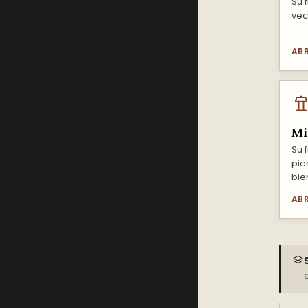
Su f
vect
ABR
Mi
Su 
pie
bie
ABR