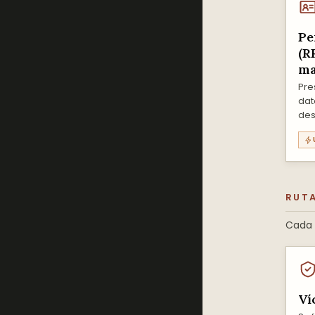
Pe
(R
ma
Pre
dat
des
RUTA
Cada p
Ví