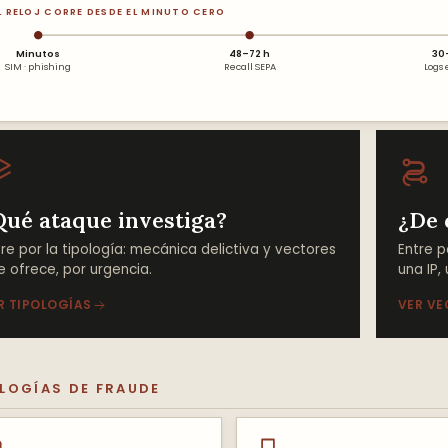
L RELOJ CORRE DESDE EL MINUTO CERO
Minutos
48–72 h
30
SIM · phishing
Recall SEPA
Logs 
Qué ataque investiga?
¿De 
tre por la tipología: mecánica delictiva y vectores
Entre p
e ofrece, por urgencia.
una IP,
R TIPOLOGÍAS
VER VE
LOGÍAS DE FRAUDE